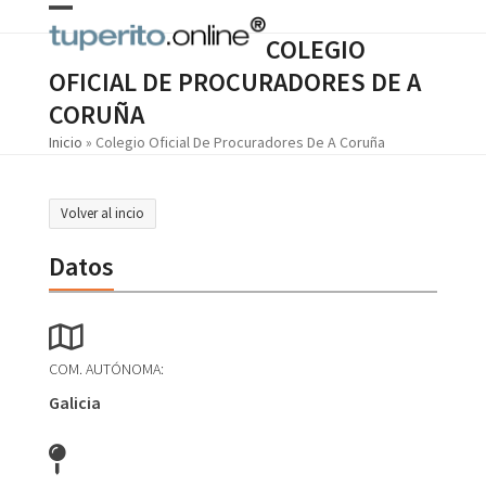
Skip
Open
Close
to
COLEGIO
content
mobile
mobile
OFICIAL DE PROCURADORES DE A
menu
menu
CORUÑA
Inicio
»
Colegio Oficial De Procuradores De A Coruña
Volver al incio
Datos
COM. AUTÓNOMA:
Galicia