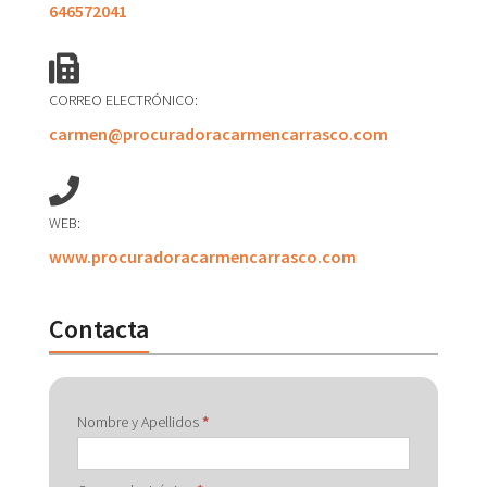
646572041
CORREO ELECTRÓNICO:
carmen@procuradoracarmencarrasco.com
WEB:
www.procuradoracarmencarrasco.com
Contacta
Contactar
Nombre y Apellidos
*
con