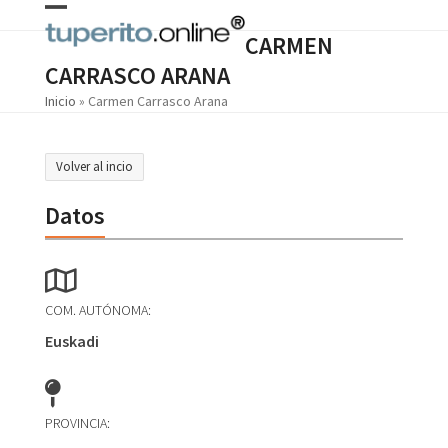
Skip
Open
Close
to
CARMEN
content
mobile
mobile
CARRASCO ARANA
menu
menu
Inicio
»
Carmen Carrasco Arana
Volver al incio
Datos
COM. AUTÓNOMA:
Euskadi
PROVINCIA: