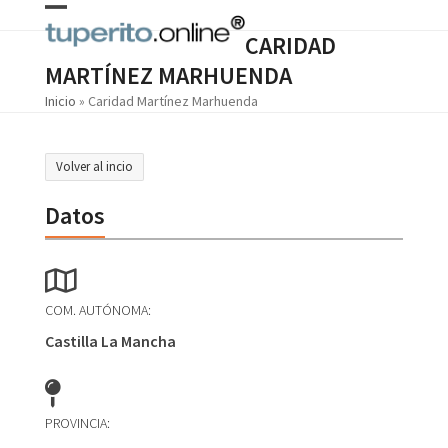
Skip
Open
Close
to
CARIDAD
content
mobile
mobile
MARTÍNEZ MARHUENDA
menu
menu
Inicio
»
Caridad Martínez Marhuenda
Volver al incio
Datos
COM. AUTÓNOMA:
Castilla La Mancha
PROVINCIA: