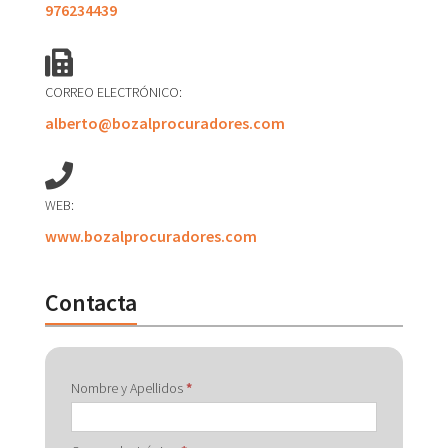
976234439
CORREO ELECTRÓNICO:
alberto@bozalprocuradores.com
WEB:
www.bozalprocuradores.com
Contacta
Contactar
Nombre y Apellidos
*
con