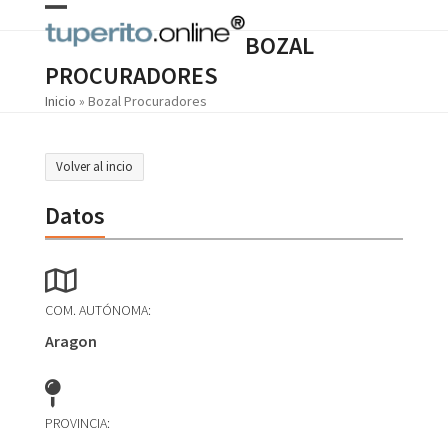
Skip
Open
Close
to
BOZAL
content
mobile
mobile
PROCURADORES
menu
menu
Inicio
»
Bozal Procuradores
Volver al incio
Datos
COM. AUTÓNOMA:
Aragon
PROVINCIA: