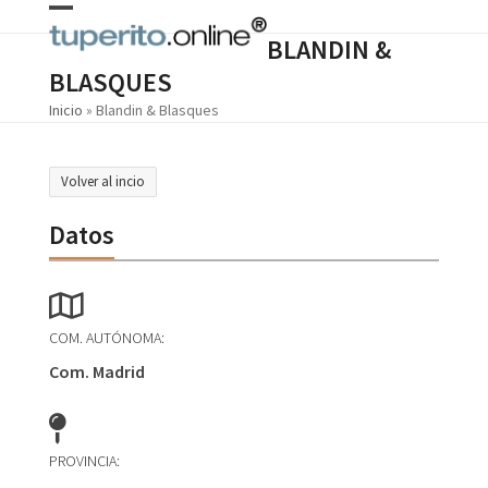
Skip
Open
Close
to
BLANDIN &
content
mobile
mobile
BLASQUES
menu
menu
Inicio
»
Blandin & Blasques
Volver al incio
Datos
COM. AUTÓNOMA:
Com. Madrid
PROVINCIA: