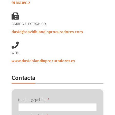
918610912
CORREO ELECTRÓNICO:
david@davidblandinprocuradores.com
WEB:
www.davidblandinprocuradores.es
Contacta
Contactar
Nombre y Apellidos
*
con