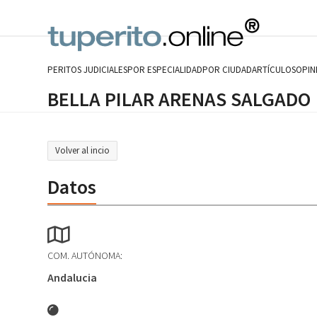
Skip
to
content
PERITOS JUDICIALES
POR ESPECIALIDAD
POR CIUDAD
ARTÍCULOS
OPIN
BELLA PILAR ARENAS SALGADO
Volver al incio
Datos
COM. AUTÓNOMA:
Andalucia