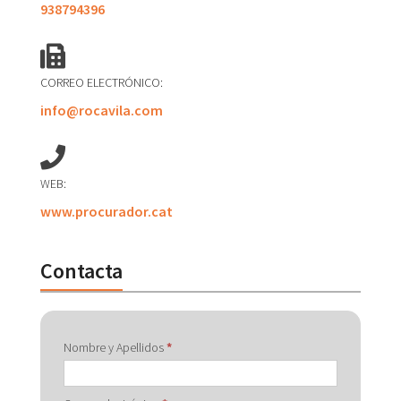
938794396
CORREO ELECTRÓNICO:
info@rocavila.com
WEB:
www.procurador.cat
Contacta
Contactar
Nombre y Apellidos
*
con