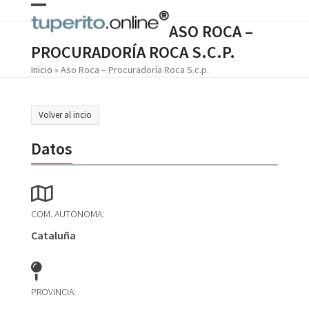
Skip
Open
Close
to
ASO ROCA –
content
mobile
mobile
PROCURADORÍA ROCA S.C.P.
menu
menu
Inicio
»
Aso Roca – Procuradoría Roca S.c.p.
Volver al incio
Datos
COM. AUTÓNOMA:
Cataluña
PROVINCIA: