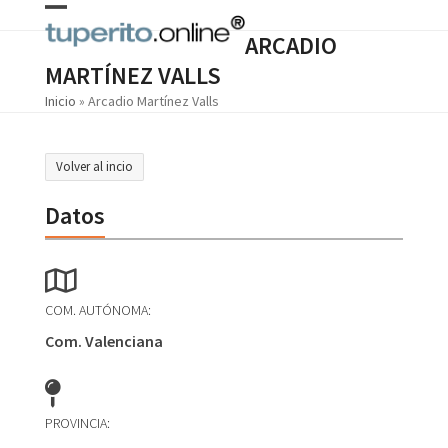
Skip
Open
Close
to
ARCADIO
content
mobile
mobile
MARTÍNEZ VALLS
menu
menu
Inicio
»
Arcadio Martínez Valls
Volver al incio
Datos
COM. AUTÓNOMA:
Com. Valenciana
PROVINCIA: