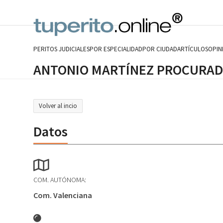
Skip
to
content
PERITOS JUDICIALES
POR ESPECIALIDAD
POR CIUDAD
ARTÍCULOS
OPIN
ANTONIO MARTÍNEZ PROCURA
Volver al incio
Datos
COM. AUTÓNOMA:
Com. Valenciana