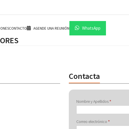
WhatsApp
IONES
CONTACTO
AGENDE UNA REUNIÓN
DORES
Contacta
Contactar
Nombre y Apellidos
*
con
Correo electrónico
*