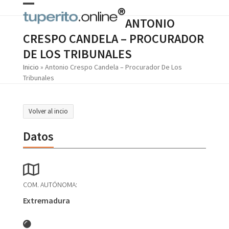
Skip
Open
Close
to
ANTONIO
content
mobile
mobile
CRESPO CANDELA – PROCURADOR
menu
menu
DE LOS TRIBUNALES
Inicio
»
Antonio Crespo Candela – Procurador De Los
Tribunales
Volver al incio
Datos
COM. AUTÓNOMA:
Extremadura