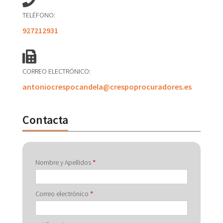
TELÉFONO:
927212931
CORREO ELECTRÓNICO:
antoniocrespocandela@crespoprocuradores.es
Contacta
Contactar
Nombre y Apellidos
*
con
Correo electrónico
*