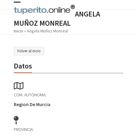
Skip
Open
Close
to
ANGELA
content
mobile
mobile
MUÑOZ MONREAL
menu
menu
Inicio
»
Angela Muñoz Monreal
Volver al incio
Datos
COM. AUTÓNOMA:
Region De Murcia
PROVINCIA: