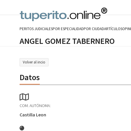
Skip
to
content
PERITOS JUDICIALES
POR ESPECIALIDAD
POR CIUDAD
ARTÍCULOS
OPIN
ANGEL GOMEZ TABERNERO
Volver al incio
Datos
COM. AUTÓNOMA:
Castilla Leon