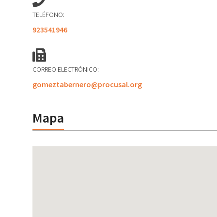
TELÉFONO:
923541946
CORREO ELECTRÓNICO:
gomeztabernero@procusal.org
Mapa