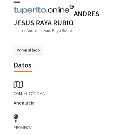
Skip
Open
Close
to
ANDRES
content
mobile
mobile
JESUS RAYA RUBIO
menu
menu
Inicio
»
Andres Jesus Raya Rubio
Volver al incio
Datos
COM. AUTÓNOMA:
Andalucia
PROVINCIA: