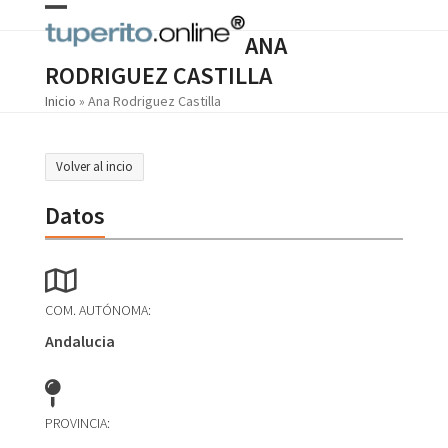
Skip
Open
Close
to
ANA
content
mobile
mobile
RODRIGUEZ CASTILLA
menu
menu
Inicio
»
Ana Rodriguez Castilla
Volver al incio
Datos
COM. AUTÓNOMA:
Andalucia
PROVINCIA: