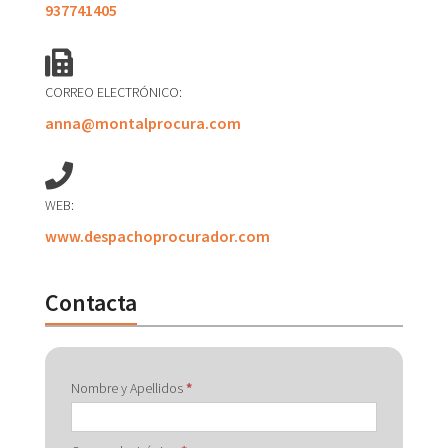
937741405
CORREO ELECTRÓNICO:
anna@montalprocura.com
WEB:
www.despachoprocurador.com
Contacta
Contactar
Nombre y Apellidos
*
con