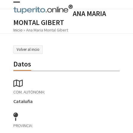
Skip
Open
Close
to
ANA MARIA
content
mobile
mobile
MONTAL GIBERT
menu
menu
Inicio
»
Ana Maria Montal Gibert
Volver al incio
Datos
COM. AUTÓNOMA:
Cataluña
PROVINCIA: