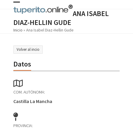
Skip
Open
Close
to
ANA ISABEL
content
mobile
mobile
DIAZ-HELLIN GUDE
menu
menu
Inicio
»
Ana Isabel Diaz-Hellin Gude
Volver al incio
Datos
COM. AUTÓNOMA:
Castilla La Mancha
PROVINCIA: