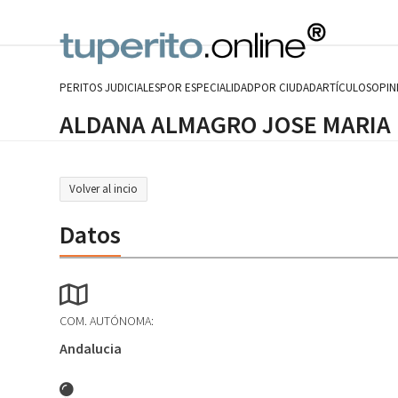
Skip
to
content
PERITOS JUDICIALES
POR ESPECIALIDAD
POR CIUDAD
ARTÍCULOS
OPIN
ALDANA ALMAGRO JOSE MARIA
Volver al incio
Datos
COM. AUTÓNOMA:
Andalucia