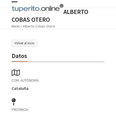
Skip
Open
Close
to
ALBERTO
content
mobile
mobile
COBAS OTERO
menu
menu
Inicio
»
Alberto Cobas Otero
Volver al incio
Datos
COM. AUTÓNOMA:
Cataluña
PROVINCIA: