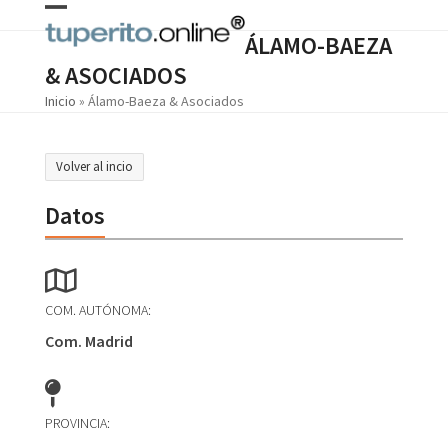
Skip
Open
Close
to
ÁLAMO-BAEZA
content
mobile
mobile
& ASOCIADOS
menu
menu
Inicio
»
Álamo-Baeza & Asociados
Volver al incio
Datos
COM. AUTÓNOMA:
Com. Madrid
PROVINCIA: