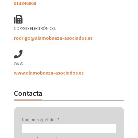
913846968
CORREO ELECTRÓNICO:
rodrigo@alamobaeza-asociados.es
WEB:
www.alamobaeza-asociados.es
Contacta
Contactar
Nombre y Apellidos
*
con