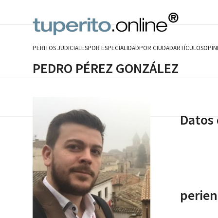
Skip
to
content
PERITOS JUDICIALES
POR ESPECIALIDAD
POR CIUDAD
ARTÍCULOS
OPIN
PEDRO PÉREZ GONZÁLEZ
Datos 
perien