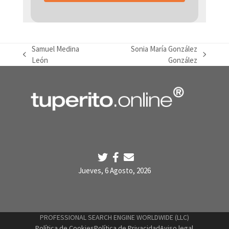
Samuel Medina
Sonia María González
previous
next
León
González
post:
post:
Jueves, 6 Agosto, 2026
PROFESSIONAL SEARCH ENGINE WORLDWIDE (LLC)
Política de Cookies
Política de Privacidad
Aviso legal