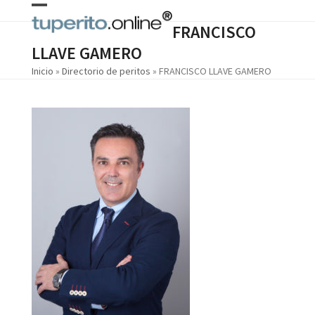
Skip
Open
Close
to
FRANCISCO
content
mobile
mobile
LLAVE GAMERO
menu
menu
Inicio
»
Directorio de peritos
»
FRANCISCO LLAVE GAMERO