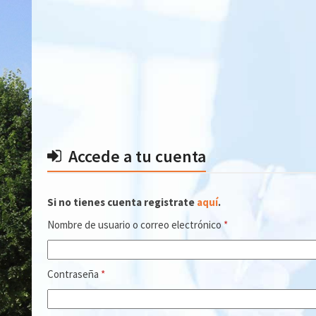
Skip
to
content
Accede a tu cuenta
Si no tienes cuenta registrate
aquí
.
Obligatorio
Nombre de usuario o correo electrónico
*
Obligatorio
Contraseña
*